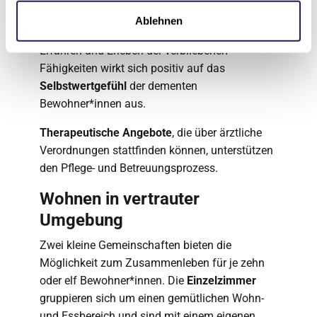
Singen, zusammen sauber machen und
Ablehnen
aufräumen oder das Essen vorbereiten. Das
Erfahren und Erleben der verbliebenen
Fähigkeiten wirkt sich positiv auf das
Selbstwertgefühl
der dementen
Bewohner*innen aus.
Therapeutische Angebote
, die über ärztliche
Verordnungen stattfinden können, unterstützen
den Pflege- und Betreuungsprozess.
Wohnen in vertrauter
Umgebung
Zwei kleine Gemeinschaften bieten die
Möglichkeit zum Zusammenleben für je zehn
oder elf Bewohner*innen. Die
Einzelzimmer
gruppieren sich um einen gemütlichen Wohn-
und Essbereich und sind mit einem eigenen