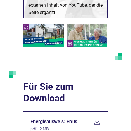
externen Inhalt von YouTube, der die
Seite ergänzt.
Marketing Cookies akzeptieren
Ich bin damit einverstanden, dass mir externe
Inhalte angezeigt werden. Damit können
personenbezogene Daten an Drittplattformen
übermittelt werden. Mehr dazu in unserer
Datenschutzerklärung
.
Für Sie zum
Download
Energieausweis: Haus 1
pdf
·
2 MB