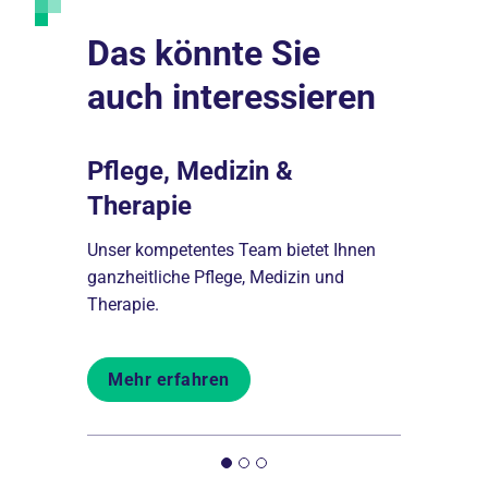
Das könnte Sie
auch interessieren
hme
Pflege, Medizin &
Freizei
Therapie
en zur
Unsere Frei
 zu den
die Möglich
Unser kompetentes Team bietet Ihnen
Teilnahme 
ganzheitliche Pflege, Medizin und
Leben.
Therapie.
Mehr er
Mehr erfahren