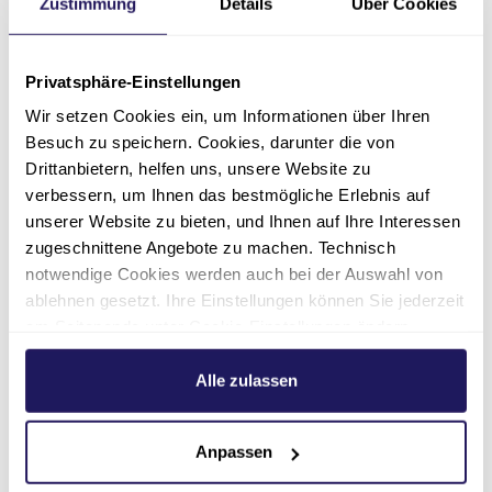
Zustimmung
Details
Über Cookies
Unser
Pflege- und Betreuungsteam
ist bestens
ausgebildet im Bereich der Biografie-Arbeit, der
alltagsorientierten Tagesstrukturierung und
Privatsphäre-Einstellungen
besonderer Kommunikation. Wichtig dabei ist
Wir setzen Cookies ein, um Informationen über Ihren
der
enge Kontakt zu den Angehörigen
und
Besuch zu speichern. Cookies, darunter die von
nahestehenden Menschen. Sie sind die
Drittanbietern, helfen uns, unsere Website zu
emotionalen Bindeglieder zum bisherigen
verbessern, um Ihnen das bestmögliche Erlebnis auf
Leben.
unserer Website zu bieten, und Ihnen auf Ihre Interessen
Alltagsfähigkeiten erhalten und
zugeschnittene Angebote zu machen. Technisch
notwendige Cookies werden auch bei der Auswahl von
fördern
ablehnen gesetzt. Ihre Einstellungen können Sie jederzeit
Das speziell geschulte Personal sorgt tagsüber
am Seitenende unter Cookie-Einstellungen ändern.
für ein Gerüst von
Handlungs-, Anregungs- und
Weitere Informationen hierzu finden Sie in unserer
Beruhigungsangeboten
. Orientierung dabei
Datenschutzerklärung
.
Alle zulassen
geben die Bedürfnisse und verbliebenen
Fähigkeiten der Menschen mit Demenz. Dazu
Anpassen
gehören zum Beispiel regelmäßig
wiederkehrende Aktivitäten
wie gemeinsames