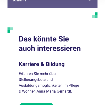
Anfahrt
Das könnte Sie
auch interessieren
nnen
Karriere & Bildung
Unser 
Erfahren Sie mehr über
Erfahren Si
tehen
Stellenangebote und
Geschichte
ten Sie
Ausbildungsmöglichkeiten im Pflege
Bewohnerbe
& Wohnen Anna Maria Gerhardt.
Qualitätspol