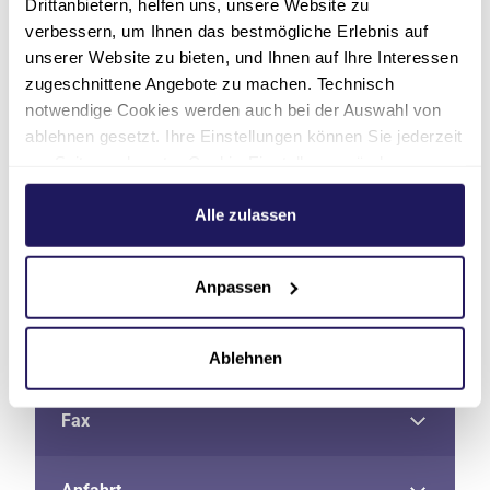
Drittanbietern, helfen uns, unsere Website zu
verbessern, um Ihnen das bestmögliche Erlebnis auf
unserer Website zu bieten, und Ihnen auf Ihre Interessen
zugeschnittene Angebote zu machen. Technisch
notwendige Cookies werden auch bei der Auswahl von
ablehnen gesetzt. Ihre Einstellungen können Sie jederzeit
am Seitenende unter Cookie-Einstellungen ändern.
Weitere Informationen hierzu finden Sie in unserer
Adresse
Datenschutzerklärung
.
Alle zulassen
Telefon
Anpassen
E-Mail
Ablehnen
Fax