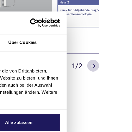
Über Cookies
2
/2
Previous
Next
die von Drittanbietern,
Website zu bieten, und Ihnen
den auch bei der Auswahl
instellungen ändern. Weitere
Alle zulassen