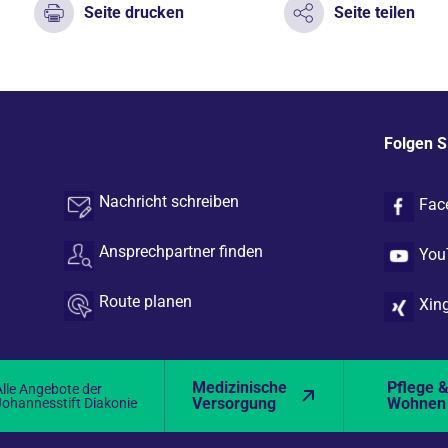
Seite drucken
Seite teilen
Folgen S
Nachricht schreiben
Fac
Ansprechpartner finden
You
Route planen
Xin
Medizinische
Pflege 
Alle Angebote der
Versorgung
Wohnen
Johannesstift Diakonie