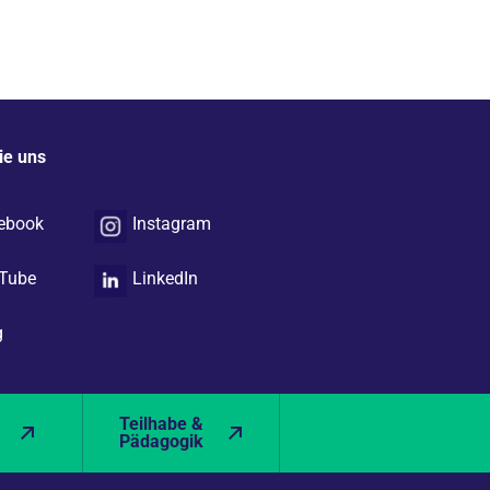
ie uns
ebook
Instagram
Tube
LinkedIn
g
&
Teilhabe &
Pädagogik