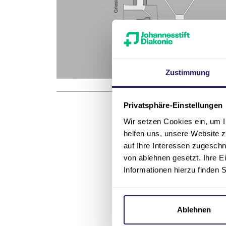
Zustimmung
Privatsphäre-Einstellungen
Wir setzen Cookies ein, um I
helfen uns, unsere Website z
auf Ihre Interessen zugesch
So erre
von ablehnen gesetzt. Ihre E
Informationen hierzu finden 
Adresse
Pflege & Woh
Stadtrandstr
Ablehnen
13589 Berlin