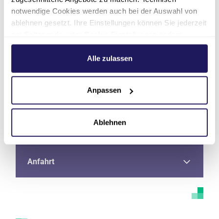
notwendige Cookies werden auch bei der Auswahl von
ablehnen gesetzt. Ihre Einstellungen können Sie jederzeit
am Seitenende unter Cookie-Einstellungen ändern.
Adresse
Weitere Informationen hierzu finden Sie in unserer
Datenschutzerklärung
.
Alle zulassen
Telefon
Anpassen
E-Mail
Ablehnen
Fax
Anfahrt