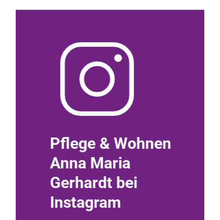
nen
Pflege & Wohnen
Pfle
Anna Maria
Anna
Gerhardt bei
Gerha
Instagram
Face