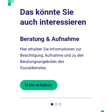
Das könnte Sie
auch interessieren
Beratung & Aufnahme
Wohne
Hier erhalten Sie Informationen zur
Ein liebevo
Besichtigung, Aufnahme und zu den
pflegebedü
et Ihnen
Beratungsangeboten des
ohne Demen
 und
Sozialdienstes.
Forst.
Mehr erfahren
Mehr er