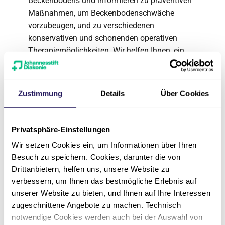
Beckenbodens und informieren zu präventiven
Maßnahmen, um Beckenbodenschwäche
vorzubeugen, und zu verschiedenen
konservativen und schonenden operativen
Therapiemöglichkeiten. Wir helfen Ihnen, ein
besseres Verständnis für Ihren Beckenboden zu
gewinnen und früh Maßnahmen zu ergreifen,
um dessen Schwäche vorzubeugen.
Zustimmung
Details
Über Cookies
Anmeldung
Privatsphäre-Einstellungen
Die Teilnahme ist kostenlos. Für eine bessere
Wir setzen Cookies ein, um Informationen über Ihren
Planung bitten wir um vorherige
Anmeldung
.
Besuch zu speichern. Cookies, darunter die von
Drittanbietern, helfen uns, unsere Website zu
verbessern, um Ihnen das bestmögliche Erlebnis auf
unserer Website zu bieten, und Ihnen auf Ihre Interessen
Das könnte Sie
zugeschnittene Angebote zu machen. Technisch
notwendige Cookies werden auch bei der Auswahl von