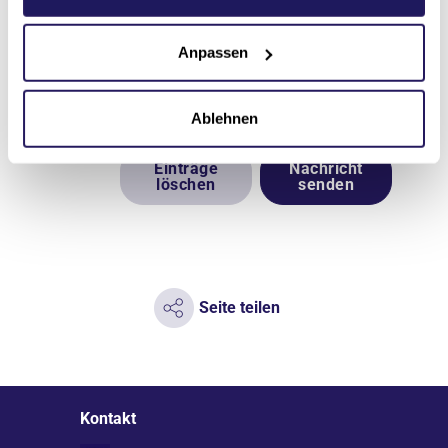
Einwilligung kann jederzeit für die
Zukunft per E-Mail an
Anpassen
datenschutz(at)jsd.de
widerrufen
werden.
Ablehnen
Einträge
Nachricht
löschen
senden
Seite teilen
Kontakt