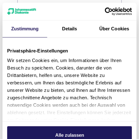
Telefonnummer
*
Zustimmung
Details
Über Cookies
Datenschutz
*
Privatsphäre-Einstellungen
Ich habe die
Datenschutzerklärung
Wir setzen Cookies ein, um Informationen über Ihren
zur Kenntnis genommen und bin damit
Besuch zu speichern. Cookies, darunter die von
einverstanden, dass die von mir
Drittanbietern, helfen uns, unsere Website zu
angegebenen Daten elektronisch
verbessern, um Ihnen das bestmögliche Erlebnis auf
erhoben und gespeichert werden. Meine
unserer Website zu bieten, und Ihnen auf Ihre Interessen
Daten werden dabei zweckgebunden
zugeschnittene Angebote zu machen. Technisch
zur Bearbeitung und Beantwortung
notwendige Cookies werden auch bei der Auswahl von
meiner Anfrage benutzt. Mit dem
ablehnen gesetzt. Ihre Einstellungen können Sie jederzeit
Absenden des Kontaktformulars erkläre
am Seitenende unter Cookie-Einstellungen ändern.
ich mich mit der Verarbeitung
Weitere Informationen hierzu finden Sie in unserer
einverstanden. Hinweis: Die
Datenschutzerklärung
.
Alle zulassen