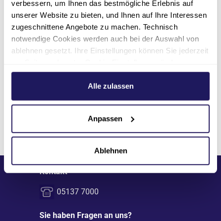
verbessern, um Ihnen das bestmögliche Erlebnis auf
Route planen
unserer Website zu bieten, und Ihnen auf Ihre Interessen
zugeschnittene Angebote zu machen. Technisch
notwendige Cookies werden auch bei der Auswahl von
ablehnen gesetzt. Ihre Einstellungen können Sie jederzeit
am Seitenende unter Cookie-Einstellungen ändern.
Weitere Informationen hierzu finden Sie in unserer
Datenschutzerklärung
.
Alle zulassen
Anpassen
Seite teilen
Ablehnen
Kontakt
05137 7000