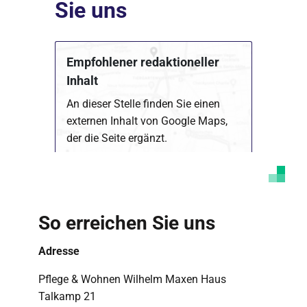
Sie uns
Empfohlener redaktioneller
Inhalt
An dieser Stelle finden Sie einen
externen Inhalt von Google Maps,
der die Seite ergänzt.
Marketing Cookies akzeptieren
Ich bin damit einverstanden, dass mir externe
Inhalte angezeigt werden. Damit können
So erreichen Sie uns
personenbezogene Daten an Drittplattformen
übermittelt werden. Mehr dazu in unserer
Datenschutzerklärung
.
Adresse
Pflege & Wohnen Wilhelm Maxen Haus
Talkamp 21