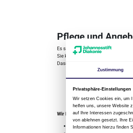
Pflege und Angeb
Es sind immer
Pflegerinnen und 
Sie kümmern sich darum:
Dass es den Bewohnern gut geht.
Zustimmung
Privatsphäre-Einstellungen
Wir setzen Cookies ein, um I
helfen uns, unsere Website z
auf Ihre Interessen zugesch
Wir bieten auch noch diese Sachen
von ablehnen gesetzt. Ihre E
Kurz-Zeit-Pflege
,
Informationen hierzu finden 