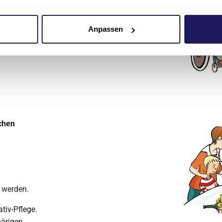
Anpassen
chen
n werden.
tiv-Pflege.
örigen.