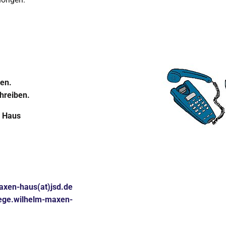
ken.
hreiben.
 Haus
axen-haus(at)jsd.de
lege.wilhelm-maxen-