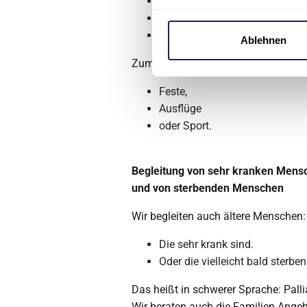
Ergo-Therapie
,
Gottes-Dienste
und viele Freizeit-Angebote.
Ablehnen
Zum Beispiel:
Feste,
Ausflüge
oder Sport.
Begleitung von sehr kranken Mens
und von sterbenden Menschen
Wir begleiten auch ältere Menschen:
Die sehr krank sind.
Oder die vielleicht bald sterbe
Das heißt in schwerer Sprache: Pallia
Wir beraten auch die Familien-Angeh