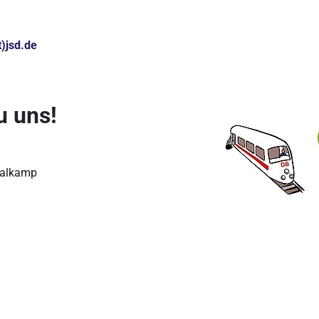
)jsd.de
 uns!
Talkamp