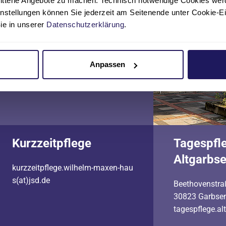
nittene Angebote zu machen. Technisch notwendige Cookies wer
Langzeit- und Kurzzeitpflege:
instellungen können Sie jederzeit am Seitenende unter Cookie-E
05137 7000
Sie in unserer
Datenschutzerklärung
.
Tagespflege Altgarbsen:
05137 90872-2160
Anpassen
Kurzzeitpflege
Tagespfl
Altgarbs
kurzzeitpflege.wilhelm-maxen-hau
s(at)jsd.de
Beethovenstra
30823 Garbse
tagespflege.al