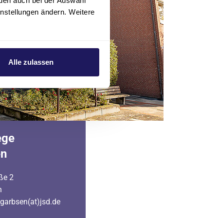
den auch bei der Auswahl
instellungen ändern. Weitere
Alle zulassen
ege
en
ße 2
n
tgarbsen(at)jsd.de