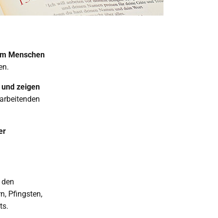
nem Menschen
gen.
n und zeigen
arbeitenden
er
r den
n, Pfingsten,
ts.