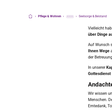
›
Pflege & Wohnen
›
···
›
Seelsorge & Beistand
Startseite
Vielleicht ha
über Dinge a
Auf Wunsch s
Ihnen Wege
a
der Betreuun
In unserer
Ka
Gottesdienst
Andachte
Wir wissen um
Menschen. D
Erntedank, T