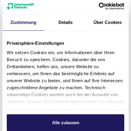
Zustimmung
Details
Über Cookies
Privatsphäre-Einstellungen
Wir setzen Cookies ein, um Informationen über Ihren
Pflege
Besuch zu speichern. Cookies, darunter die von
Pflegefachkraft stationäre
Drittanbietern, helfen uns, unsere Website zu
Pflege
verbessern, um Ihnen das bestmögliche Erlebnis auf
unserer Website zu bieten, und Ihnen auf Ihre Interessen
zugeschnittene Angebote zu machen. Technisch
Eintrittsdatum
nächstmöglich
notwendige Cookies werden auch bei der Auswahl von
ablehnen gesetzt. Ihre Einstellungen können Sie jederzeit
Stellenumfang
am Seitenende unter Cookie-Einstellungen ändern.
Vollzeit oder Teilzeit
Weitere Informationen hierzu finden Sie in unserer
Datenschutzerklärung
.
Alle zulassen
Arbeitsort