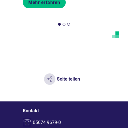
Mehr erfahren
Mehr er
Seite teilen
Kontakt
05074 9679-0