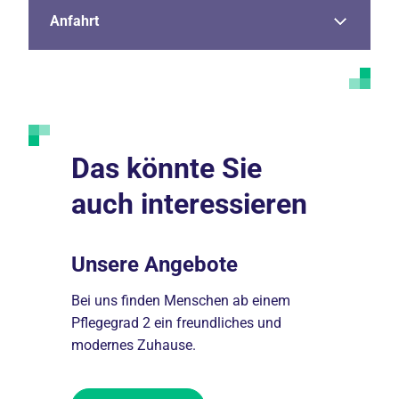
Anfahrt
Das könnte Sie
auch interessieren
ent
Unsere Angebote
Arbeit
*innen,
Bei uns finden Menschen ab einem
Bei uns erh
und
Pflegegrad 2 ein freundliches und
attraktive
tzen den
modernes Zuhause.
in einem ko
d.
weiterentwi