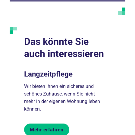
Das könnte Sie
auch interessieren
Langzeitpflege
Beratu
k und
Wir bieten Ihnen ein sicheres und
Wir beraten
ngebot
schönes Zuhause, wenn Sie nicht
rund um da
mehr in der eigenen Wohnung leben
in unserer 
können.
Mehr er
Mehr erfahren