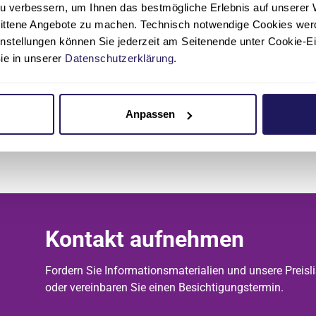
chen Dienstes der Krankenversicherung (MDK)
u verbessern, um Ihnen das bestmögliche Erlebnis auf unserer 
nittene Angebote zu machen. Technisch notwendige Cookies wer
falls (Vorsorge-)Vollmachten, Patient*innen- und Betreuungsv
instellungen können Sie jederzeit am Seitenende unter Cookie-E
Sie in unserer
Datenschutzerklärung
.
igung & Platzanfrage
ich selbst ein Bild vom Pflege & Wohnen Katharina machen? Si
Anpassen
tigungstermin
herzlich willkommen. Vereinbaren Sie einfach tel
ntaktformular einen Termin mit uns.
Kontakt aufnehmen
Fordern Sie Informationsmaterialien und unsere Preislis
oder vereinbaren Sie einen Besichtigungstermin.