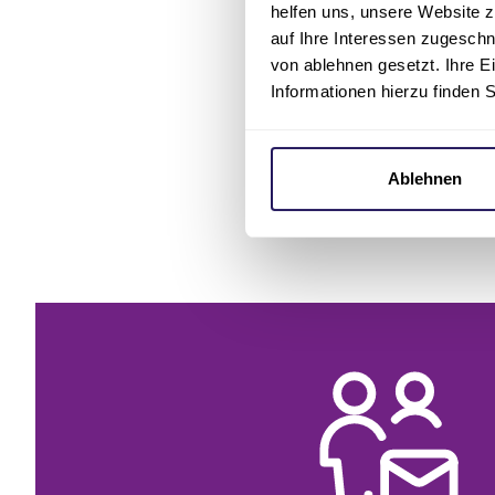
Medizinis
helfen uns, unsere Website z
auf Ihre Interessen zugesch
gegebenen
von ablehnen gesetzt. Ihre E
Informationen hierzu finden 
Besicht
Möchten Sie s
Ablehnen
einem
Besich
über unser Ko