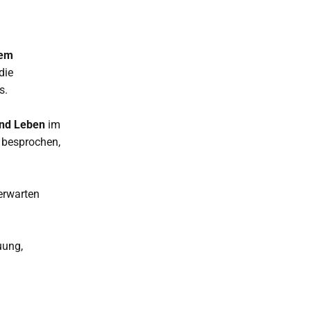
nem
die
s.
und Leben
im
 besprochen,
erwarten
uung,