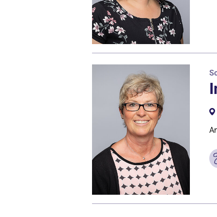
So
I
An