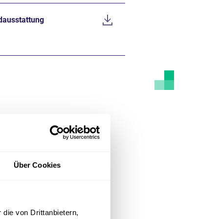
dausstattung
siert sind,
Über Cookies
e Einrichtung
 des
die von Drittanbietern,