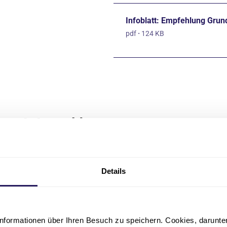
Infoblatt: Empfehlung Grun
pdf
·
124 KB
me & Anmeldung
 bei uns anmelden wollen und konkret an einer Aufnahme interes
 folgende Unterlagen:
Details
ung zur Aufnahme
Ärztliches Gutachten oder Attest zur Aufnahme in eine stationär
bescheid der Gesetzlichen Pflegeversicherung oder Empfehlung
nformationen über Ihren Besuch zu speichern. Cookies, darunter 