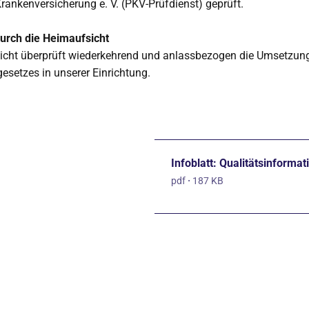
Krankenversicherung e. V. (PKV-Prüfdienst) geprüft.
durch die Heimaufsicht
icht überprüft wiederkehrend und anlassbezogen die Umsetzun
esetzes in unserer Einrichtung.
Infoblatt: Qualitätsinforma
pdf
·
187 KB