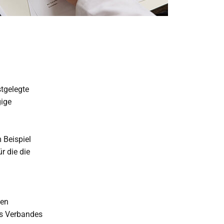
tgelegte
gige
 Beispiel
r die die
den
es Verbandes