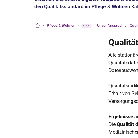
den Qualitätsstandard im Pflege & Wohnen Ka
›
Pflege & Wohnen
›
···
›
Unser Anspruch an Quali
Startseite
Qualitä
Alle stationä
Qualitätsdate
Datenauswertu
Qualitätsindi
Erhalt von Se
Versorgungsqu
Ergebnisse a
Die
Qualität 
Medizinische