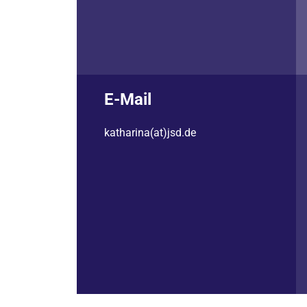
E-Mail
katharina(at)jsd.de