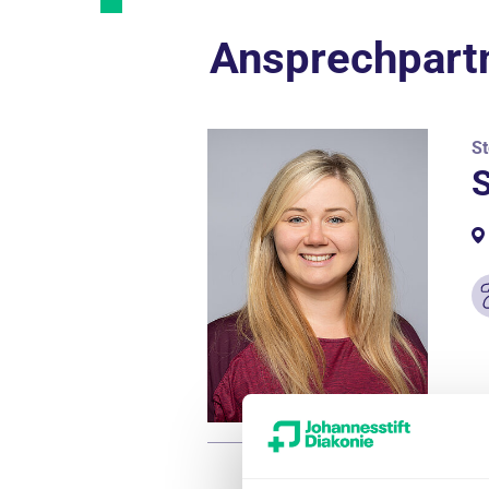
Ansprechpart
St