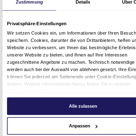
möchten, können Sie Cookies für Conversion-
Zustimmung
Details
Über 
Tracking deaktivieren, indem Sie in Ihren
Browser-Einstellungen festlegen, dass Cookies
Privatsphäre-Einstellungen
von der entsprechenden Domain blockiert
werden: Google AdWords:
Wir setzen Cookies ein, um Informationen über Ihren Besuc
googleadservices.com
speichern. Cookies, darunter die von Drittanbietern, helfen u
Website zu verbessern, um Ihnen das bestmögliche Erlebnis
YouTube und DoubleClick
unserer Website zu bieten, und Ihnen auf Ihre Interessen
zugeschnittene Angebote zu machen. Technisch notwendige
Auf unserer Website sind Videos von YouTube,
werden auch bei der Auswahl von ablehnen gesetzt. Ihre Ein
ein Service der Google Ireland Ltd., Gordon
können Sie jederzeit am Seitenende unter Cookie-Einstellun
House, Barrow Street, Dublin 4, Ireland
ändern. Weitere Informationen hierzu finden Sie in unserer
eingebunden. Wir nutzen den Dienst von
Datenschutzerklärung
.
YouTube, um unsere Website ansprechend zu
gestalten und unseren Nutzern Informationen
Alle zulassen
mittels Videos besonders anschaulich zu
vermitteln (Art. 6 Abs. 1 S. 1 f) DSGVO; § 6 Nr. 4
DSG-EKD).
Anpassen