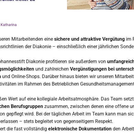
 Katharina
seren Mitarbeitenden eine
sichere und attraktive Vergütung
im 
gsrichtlinien der Diakonie – einschließlich einer jährlichen Sond
Johannesstift Diakonie profitieren sie außerdem von
umfangreich
gsmöglichkeiten
und zahlreichen
Vergünstigungen bei untersch
n
und Online-Shops. Darüber hinaus bieten wir unseren Mitarbei
ktivitäten im Rahmen des Betrieblichen Gesundheitsmanagement
ßen Wert auf eine kollegiale Arbeitsatmosphäre. Das Team setzt
ichen Berufsgruppen
zusammen, zwischen denen eine offene un
 gepflegt wird. Bei der täglichen Arbeit im Team kann man si
erlassen – stets begleitet von gegenseitigem Respekt.
ert die fast vollständig
elektronische Dokumentation
den Arbeit