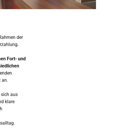
Rahmen der
erzahlung.
en Fort- und
iedlichen
tenden
 an.
 sich aus
d klare
ch
salltag.