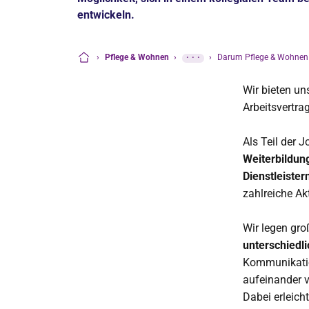
entwickeln.
›
Pflege & Wohnen
›
···
›
Darum Pflege & Wohnen
Startseite
Wir bieten un
Arbeitsvertra
Als Teil der 
Weiterbildun
Dienstleister
zahlreiche A
Wir legen gro
unterschiedl
Kommunikation
aufeinander v
Dabei erleicht