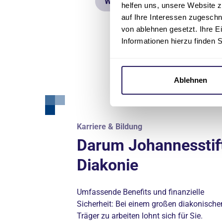
Weitere Stellen finden
helfen uns, unsere Website z
auf Ihre Interessen zugesch
von ablehnen gesetzt. Ihre E
Informationen hierzu finden 
Ablehnen
Karriere & Bildung
Karriere & Bildung
Darum Johannesstif
Fort- und
Diakonie
Weiterbildungen
Umfassende Benefits und finanzielle
Unsere Akademien eröffnen Ihnen die
Sicherheit: Bei einem großen diakonische
Möglichkeit, sich beruflich
Träger zu arbeiten lohnt sich für Sie.
weiterzuentwickeln.