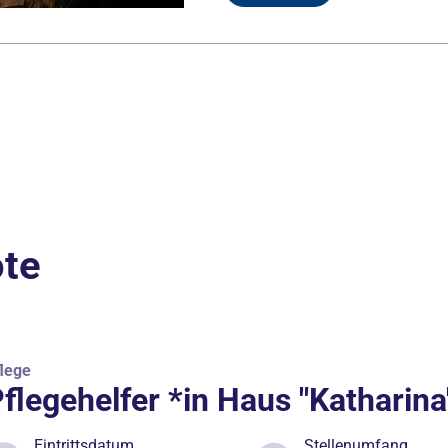
ote
lege
flegehelfer *in Haus "Katharina
Eintrittsdatum
Stellenumfang