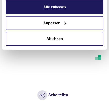
Weitere Informationen hierzu finden Sie in unserer
Datenschutzerklärung
.
Alle zulassen
E-Mail
Anpassen
Fax
Ablehnen
Anfahrt
Seite teilen