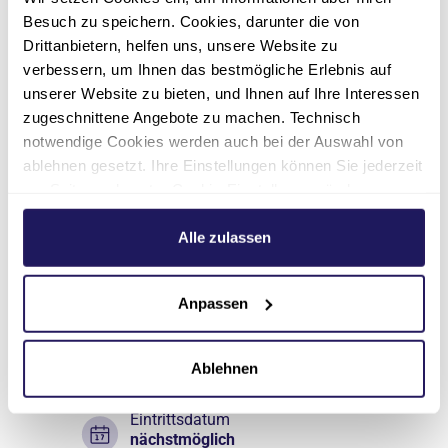
Besuch zu speichern. Cookies, darunter die von
Drittanbietern, helfen uns, unsere Website zu
verbessern, um Ihnen das bestmögliche Erlebnis auf
unserer Website zu bieten, und Ihnen auf Ihre Interessen
zugeschnittene Angebote zu machen. Technisch
notwendige Cookies werden auch bei der Auswahl von
ablehnen gesetzt. Ihre Einstellungen können Sie jederzeit
am Seitenende unter Cookie-Einstellungen ändern.
Weitere Informationen hierzu finden Sie in unserer
Datenschutzerklärung
.
Alle zulassen
Anpassen
Pflege
Pflegehelfer *in Haus
Ablehnen
"Henriette"
Eintrittsdatum
nächstmöglich