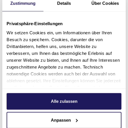
Zustimmung
Details
Über Cookies
Pflege & Wohnen Katharina |
Seelsorge
Privatsphäre-Einstellungen
0349 04 - 20512
Wir setzen Cookies ein, um Informationen über Ihren
Besuch zu speichern. Cookies, darunter die von
baerbel.spieker(at)kircheanhalt.de
Drittanbietern, helfen uns, unsere Website zu
verbessern, um Ihnen das bestmögliche Erlebnis auf
unserer Website zu bieten, und Ihnen auf Ihre Interessen
zugeschnittene Angebote zu machen. Technisch
notwendige Cookies werden auch bei der Auswahl von
Kontakt
ablehnen gesetzt. Ihre Einstellungen können Sie jederzeit
am Seitenende unter Cookie-Einstellungen ändern.
Weitere Informationen hierzu finden Sie in unserer
Datenschutzerklärung
.
Alle zulassen
Anpassen