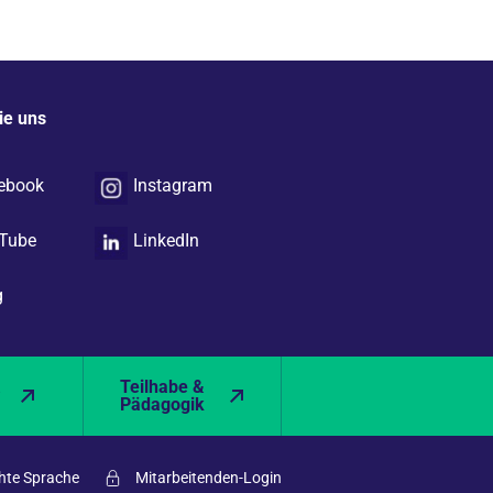
ie uns
ebook
Instagram
Tube
LinkedIn
g
&
Teilhabe &
Pädagogik
hte Sprache
Mitarbeitenden-Login