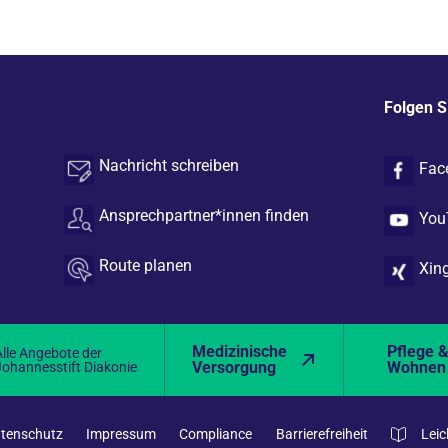
Folgen S
Nachricht schreiben
Fac
Ansprechpartner*innen finden
You
Route planen
Xin
Medizinische
Pflege 
Alle Angebote der
Versorgung
Wohnen
Johannesstift Diakonie
tenschutz
Impressum
Compliance
Barrierefreiheit
Leic