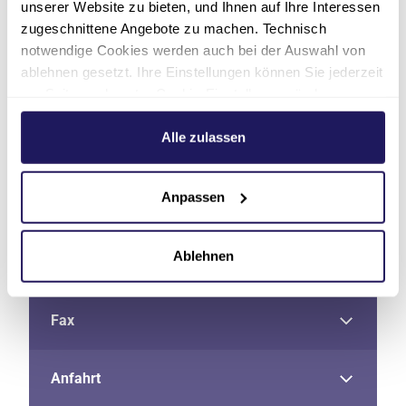
unserer Website zu bieten, und Ihnen auf Ihre Interessen
zugeschnittene Angebote zu machen. Technisch
notwendige Cookies werden auch bei der Auswahl von
ablehnen gesetzt. Ihre Einstellungen können Sie jederzeit
am Seitenende unter Cookie-Einstellungen ändern.
Weitere Informationen hierzu finden Sie in unserer
Datenschutzerklärung
.
Alle zulassen
Adresse
Anpassen
Telefon
Ablehnen
E-Mail
Fax
Anfahrt