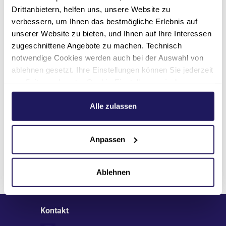
Drittanbietern, helfen uns, unsere Website zu
Fax
verbessern, um Ihnen das bestmögliche Erlebnis auf
unserer Website zu bieten, und Ihnen auf Ihre Interessen
Anfahrt
zugeschnittene Angebote zu machen. Technisch
notwendige Cookies werden auch bei der Auswahl von
ablehnen gesetzt. Ihre Einstellungen können Sie jederzeit
am Seitenende unter Cookie-Einstellungen ändern.
Weitere Informationen hierzu finden Sie in unserer
Datenschutzerklärung
.
Alle zulassen
Anpassen
Seite teilen
Ablehnen
Kontakt