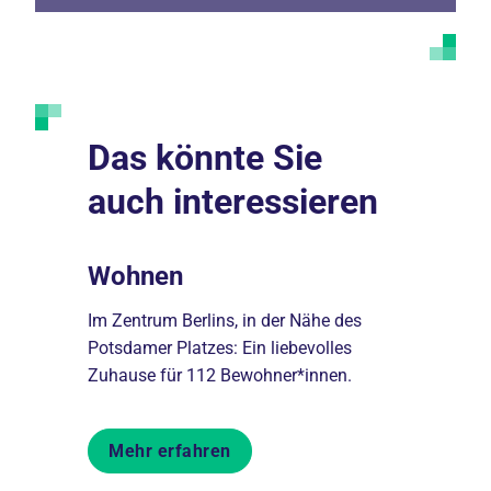
Das könnte Sie
auch interessieren
Wohnen
Pflege,
Therap
Im Zentrum Berlins, in der Nähe des
Potsdamer Platzes: Ein liebevolles
Vollstation
Zuhause für 112 Bewohner*innen.
von Mensc
Mehr erfahren
Mehr er