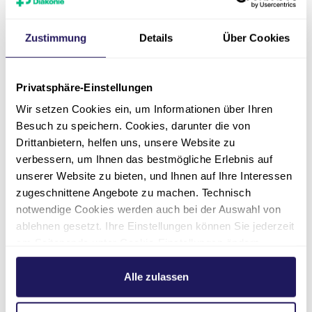
Wenn Sie sich bei uns anmelden möchten,
Zustimmung
Details
Über Cookies
benötigen Sie folgende Unterlagen:
Pflegekassenbescheid über die Erteilung
eines Pflegegrads
Privatsphäre-Einstellungen
Wir setzen Cookies ein, um Informationen über Ihren
ärztliches Gutachten
Besuch zu speichern. Cookies, darunter die von
Drittanbietern, helfen uns, unsere Website zu
ggf. (Vorsorge-)Vollmacht oder
verbessern, um Ihnen das bestmögliche Erlebnis auf
Betreuerausweis
unserer Website zu bieten, und Ihnen auf Ihre Interessen
zugeschnittene Angebote zu machen. Technisch
notwendige Cookies werden auch bei der Auswahl von
Für Sie zum
ablehnen gesetzt. Ihre Einstellungen können Sie jederzeit
am Seitenende unter Cookie-Einstellungen ändern.
Download
Weitere Informationen hierzu finden Sie in unserer
Datenschutzerklärung
.
Alle zulassen
Heimentgelte: Tarife