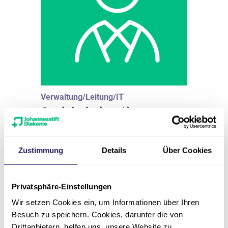
Verwaltung/Leitung/IT
Sozialarbeiter *in
Eintrittsdatum
nächstmöglich
Zustimmung
Details
Über Cookies
Stellenumfang
Teilzeit
Privatsphäre-Einstellungen
Arbeitsort
Wir setzen Cookies ein, um Informationen über Ihren
Berlin Mitte
Besuch zu speichern. Cookies, darunter die von
Drittanbietern, helfen uns, unsere Website zu