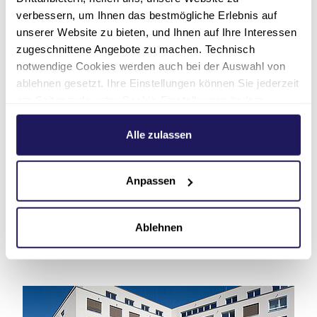
Einrichtung
verbessern, um Ihnen das bestmögliche Erlebnis auf
Pflege & Wohnen Elisabeth
unserer Website zu bieten, und Ihnen auf Ihre Interessen
zugeschnittene Angebote zu machen. Technisch
Zur Ausschreibung
notwendige Cookies werden auch bei der Auswahl von
ablehnen gesetzt. Ihre Einstellungen können Sie jederzeit
am Seitenende unter Cookie-Einstellungen ändern.
Weitere Informationen hierzu finden Sie in unserer
Weitere Stellen finden
Datenschutzerklärung
.
Alle zulassen
Anpassen
Ablehnen
Kontakt