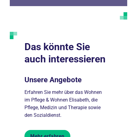
Das könnte Sie
auch interessieren
nnen
Unsere Angebote
Unser 
Erfahren Sie mehr über das Wohnen
Erfahren S
tehen
im Pflege & Wohnen Elisabeth, die
Geschichte
ten Sie
Pflege, Medizin und Therapie sowie
Qualität, u
den Sozialdienst.
unsere kom
Mehr erfahren
Mehr er