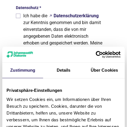
Datenschutz
*
Ich habe die
Datenschutzerklärung
zur Kenntnis genommen und bin damit
einverstanden, dass die von mir
angegebenen Daten elektronisch
erhoben und gespeichert werden. Meine
Daten werden dabei zweckgebunden
zur Bearbeitung und Beantwortung
meiner Anfrage benutzt. Mit dem
Absenden des Kontaktformulars erkläre
Zustimmung
Details
Über Cookies
ich mich mit der Verarbeitung
einverstanden. Hinweis: Die
Privatsphäre-Einstellungen
Einwilligung kann jederzeit für die
Zukunft per E-Mail an
Wir setzen Cookies ein, um Informationen über Ihren
datenschutz(at)jsd.de
widerrufen
Besuch zu speichern. Cookies, darunter die von
werden.
Drittanbietern, helfen uns, unsere Website zu
verbessern, um Ihnen das bestmögliche Erlebnis auf
unserer Website zu bieten, und Ihnen auf Ihre Interessen