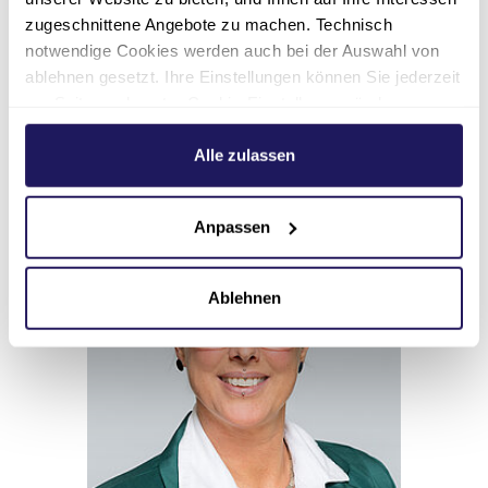
zugeschnittene Angebote zu machen. Technisch
Einträge
Nachricht
notwendige Cookies werden auch bei der Auswahl von
löschen
senden
ablehnen gesetzt. Ihre Einstellungen können Sie jederzeit
am Seitenende unter Cookie-Einstellungen ändern.
Ansprechpartnerin
Weitere Informationen hierzu finden Sie in unserer
Datenschutzerklärung
.
Alle zulassen
Anpassen
Ablehnen