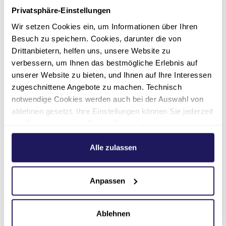
Privatsphäre-Einstellungen
Johannesstift Diakonie | Zentrale
Wir setzen Cookies ein, um Informationen über Ihren
Dienste Kommunikation und
Besuch zu speichern. Cookies, darunter die von
Marketing
Drittanbietern, helfen uns, unsere Website zu
Nur für Medienanfragen.
verbessern, um Ihnen das bestmögliche Erlebnis auf
Initiativbewerbungen richten Sie bitte an
unserer Website zu bieten, und Ihnen auf Ihre Interessen
bewerbung(at)jsd.de
.
zugeschnittene Angebote zu machen. Technisch
notwendige Cookies werden auch bei der Auswahl von
ablehnen gesetzt. Ihre Einstellungen können Sie jederzeit
030 762891-132
am Seitenende unter Cookie-Einstellungen ändern.
Weitere Informationen hierzu finden Sie in unserer
presse(at)jsd.de
Datenschutzerklärung
.
Alle zulassen
Anpassen
Ablehnen