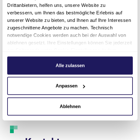
Darum
Fort- und
Drittanbietern, helfen uns, unsere Website zu
Johannesstift
Weiterbildungen
verbessern, um Ihnen das bestmögliche Erlebnis auf
unserer Website zu bieten, und Ihnen auf Ihre Interessen
Diakonie
Unsere Akademien eröffnen Ihnen die
zugeschnittene Angebote zu machen. Technisch
Möglichkeit, sich beruflich
notwendige Cookies werden auch bei der Auswahl von
Umfassende Benefits und finanzielle
weiterzuentwickeln.
ablehnen gesetzt. Ihre Einstellungen können Sie jederzeit
Sicherheit: Bei einem großen
am Seitenende unter Cookie-Einstellungen ändern.
diakonischen Träger zu arbeiten lohnt
Weitere Informationen hierzu finden Sie in unserer
sich für Sie.
Mehr erfahren
Datenschutzerklärung
.
Alle zulassen
Mehr erfahren
Anpassen
Ablehnen