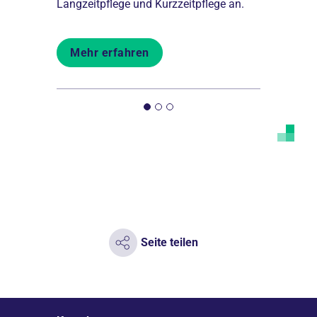
tzen den
Langzeitpflege und Kurzzeitpflege an.
Wohnen Ba
d.
Mehr erfahren
Mehr er
Seite teilen