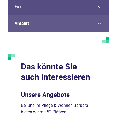
Fax
Anfahrt
Das könnte Sie
auch interessieren
ent
Unsere Angebote
Karrier
*innen,
Bei uns im Pflege & Wohnen Barbara
Erfahren Si
und
bieten wir mit 52 Plätzen
Karrieremög