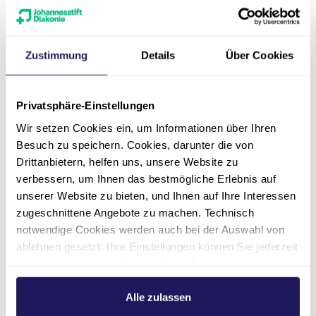
Zustimmung
Details
Über Cookies
Kunst und Inklusion im
öffentlichen Raum
Privatsphäre-Einstellungen
Wir setzen Cookies ein, um Informationen über Ihren
Die entstehenden Werke präsentieren wir
Besuch zu speichern. Cookies, darunter die von
regelmäßig in Ausstellungen und Projekten
,
Drittanbietern, helfen uns, unsere Website zu
sowohl in Galerien und Projekträumen als auch
verbessern, um Ihnen das bestmögliche Erlebnis auf
in den Räumen vor Ort. Außerdem werden
unserer Website zu bieten, und Ihnen auf Ihre Interessen
Lesungen, Fotoprojekte und auch
zugeschnittene Angebote zu machen. Technisch
musikalische Auftritte
initiiert sowie zahlreiche
notwendige Cookies werden auch bei der Auswahl von
Möglichkeiten zur Mitwirkung an
ablehnen gesetzt. Ihre Einstellungen können Sie jederzeit
Veröffentlichungen und Produktionen
am Seitenende unter Cookie-Einstellungen ändern.
unterstützt und gefördert. So werden das
Weitere Informationen hierzu finden Sie in unserer
kreative Talent, der künstlerische Ausdruck und
Datenschutzerklärung
.
Alle zulassen
die persönlichen Geschichten der