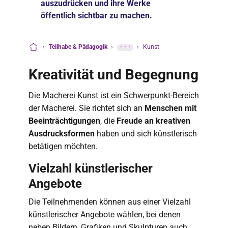
auszudrücken und ihre Werke
öffentlich sichtbar zu machen.
›
Teilhabe & Pädagogik
›
···
›
Kunst
Startseite
Kreativität und Begegnung
Die Macherei Kunst ist ein Schwerpunkt-Bereich
der Macherei. Sie richtet sich an
Menschen mit
Beeinträchtigungen
, die
Freude an kreativen
Ausdrucksformen
haben und sich künstlerisch
betätigen möchten.
Vielzahl künstlerischer
Angebote
Die Teilnehmenden können aus einer Vielzahl
künstlerischer Angebote wählen, bei denen
neben Bildern, Grafiken und Skulpturen auch