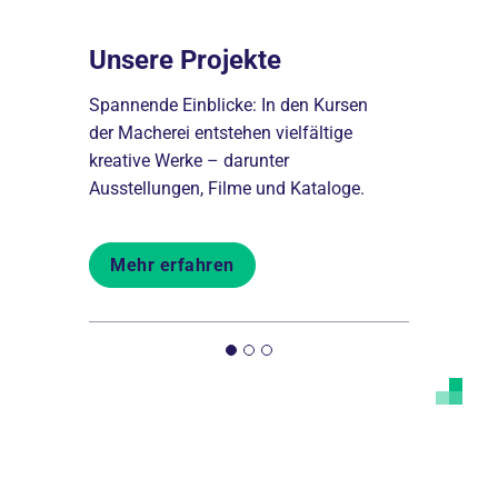
Unsere Projekte
Darum 
Spannende Einblicke: In den Kursen
Die Macherei
der Macherei entstehen vielfältige
wertschätz
cherei
kreative Werke – darunter
Augenhöhe 
äufe sind
Ausstellungen, Filme und Kataloge.
Bezahlung.
 kann.
Mehr erfahren
Mehr er