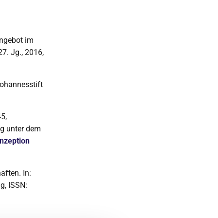
angebot im
7. Jg., 2016,
ohannesstift
5,
ng unter dem
onzeption
ften. In:
ag, ISSN: