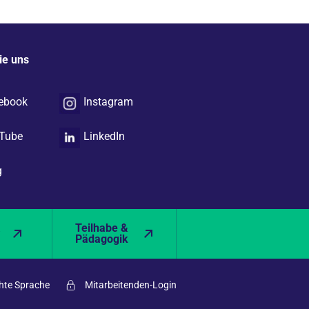
ie uns
ebook
Instagram
Tube
LinkedIn
g
&
Teilhabe &
Pädagogik
hte Sprache
Mitarbeitenden-Login