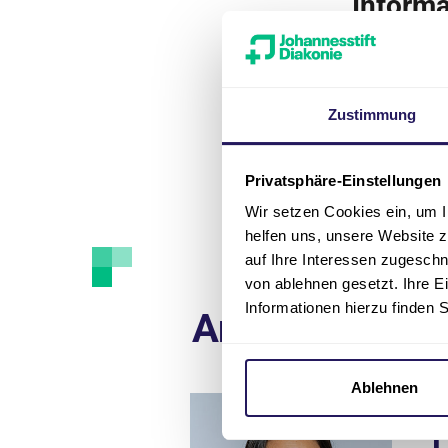
Informa
Für
Pressean
Rimkus, Press
Die Verwendun
Zustimmung
honorarfrei.
Wir bitten Si
Privatsphäre-Einstellungen
Wir setzen Cookies ein, um I
helfen uns, unsere Website z
auf Ihre Interessen zugesch
von ablehnen gesetzt. Ihre E
Informationen hierzu finden 
Ansprechpart
Ablehnen
Pr
L