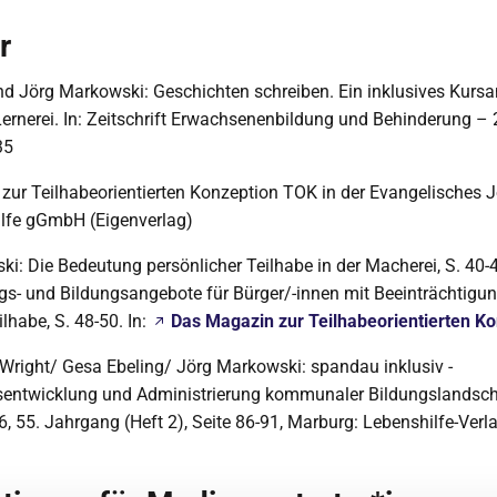
r
und Jörg Markowski: Geschichten schreiben. Ein inklusives Kurs
rnerei. In: Zeitschrift Erwachsenenbildung und Behinderung – 2
35
ur Teilhabeorientierten Konzeption TOK in der Evangelisches J
ilfe gGmbH (Eigenverlag)
i: Die Bedeutung persönlicher Teilhabe in der Macherei, S. 40-4
gs- und Bildungsangebote für Bürger/-innen mit Beeinträchtigu
lhabe, S. 48-50. In:
Das Magazin zur Teilhabeorientierten K
-Wright/ Gesa Ebeling/ Jörg Markowski: spandau inklusiv -
sentwicklung und Administrierung kommunaler Bildungslandscha
6, 55. Jahrgang (Heft 2), Seite 86-91, Marburg: Lebenshilfe-Verl