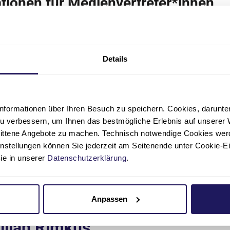
tionen für Medienvertreter*innen
fragen
und Wünsche hinsichtlich
Foto- und Informationsmateri
esprecherin der Johannesstift Diakonie, Ihre Ansprechpartnerin.
g unserer Materialien ist für Redaktionen unter Nennung der Qu
Details
e, uns ein Belegexemplar bzw. einen Link Ihrer Veröffentlichunge
nformationen über Ihren Besuch zu speichern. Cookies, darunter 
u verbessern, um Ihnen das bestmögliche Erlebnis auf unserer 
nittene Angebote zu machen. Technisch notwendige Cookies wer
instellungen können Sie jederzeit am Seitenende unter Cookie-E
Sie in unserer
Datenschutzerklärung
.
nerin
Anpassen
essesprecherin
ilian Rimkus