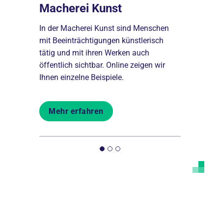
Macherei Kunst
Filme, 
e
In der Macherei Kunst sind Menschen
Eigene Idee
e
mit Beeinträchtigungen künstlerisch
Teilnehmen
ps zu
tätig und mit ihren Werken auch
probieren s
n. Die
öffentlich sichtbar. Online zeigen wir
künstleris
ür alle.
Ihnen einzelne Beispiele.
Film, Musi
Mehr erfahren
Mehr er