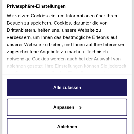
Privatsphäre-Einstellungen
Wir setzen Cookies ein, um Informationen über Ihren
2012
Besuch zu speichern. Cookies, darunter die von
Drittanbietern, helfen uns, unsere Website zu
verbessern, um Ihnen das bestmögliche Erlebnis auf
unserer Website zu bieten, und Ihnen auf Ihre Interessen
zugeschnittene Angebote zu machen. Technisch
notwendige Cookies werden auch bei der Auswahl von
ablehnen gesetzt. Ihre Einstellungen können Sie jederzeit
am Seitenende unter Cookie-Einstellungen ändern.
Weitere Informationen hierzu finden Sie in unserer
Datenschutzerklärung
.
Alle zulassen
Anpassen
Lesung Lesestoff, Galerie Kulturhaus Spandau,
Ablehnen
2023