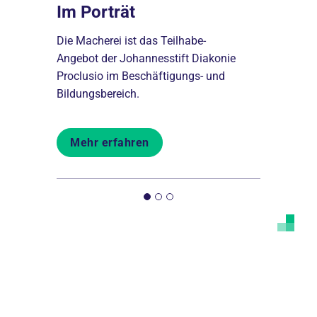
Im Porträt
Unsere
den und
Die Macherei ist das Teilhabe-
In den Kur
r
Angebot der Johannesstift Diakonie
vielfältige
Proclusio im Beschäftigungs- und
Ausstellun
Bildungsbereich.
Mehr er
Mehr erfahren