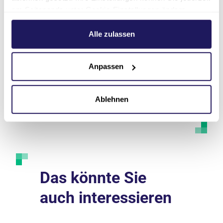
am Seitenende unter Cookie-Einstellungen ändern.
Weitere Informationen hierzu finden Sie in unserer
Telefon
Datenschutzerklärung
.
Alle zulassen
Ansprechpersonen
Anpassen
Anfahrt
Ablehnen
Das könnte Sie
auch interessieren