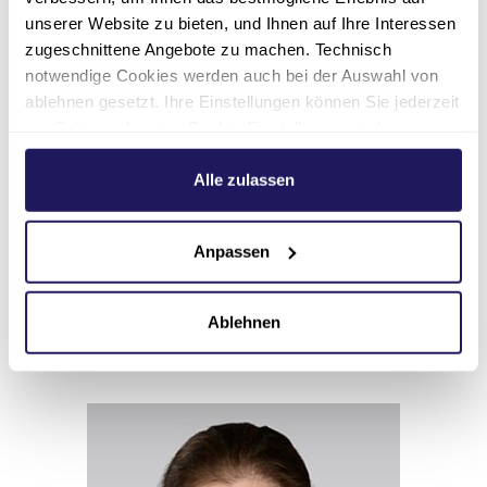
unserer Website zu bieten, und Ihnen auf Ihre Interessen
zugeschnittene Angebote zu machen. Technisch
notwendige Cookies werden auch bei der Auswahl von
ablehnen gesetzt. Ihre Einstellungen können Sie jederzeit
Koordination
am Seitenende unter Cookie-Einstellungen ändern.
Gülcan Dogan
Weitere Informationen hierzu finden Sie in unserer
Datenschutzerklärung
.
Alle zulassen
Die Macherei | Beschäftigung und
Bildung
Anpassen
030 33606-811
Ablehnen
guelcan.dogan(at)jsd.de