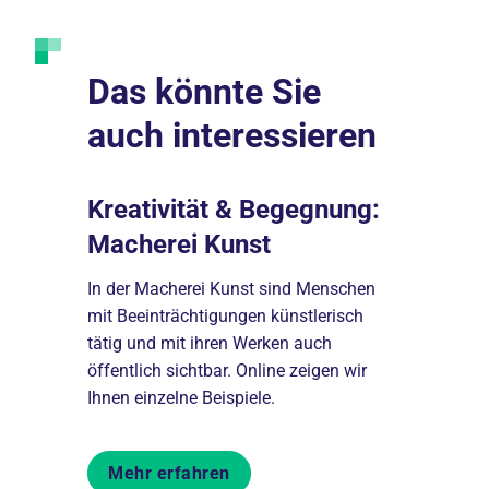
Das könnte Sie
auch interessieren
ung und
Kreativität & Begegnung:
Teilna
Macherei Kunst
Voraus
In der Macherei Kunst sind Menschen
Was Sie üb
und
mit Beeinträchtigungen künstlerisch
müssen: We
Macherei
tätig und mit ihren Werken auch
teilnehmen 
gen
öffentlich sichtbar. Online zeigen wir
und wer Int
ngen.
Ihnen einzelne Beispiele.
erfahren Sie
Mehr erfahren
Mehr er