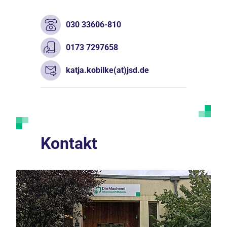
030 33606-810
0173 7297658
katja.kobilke(at)jsd.de
Kontakt