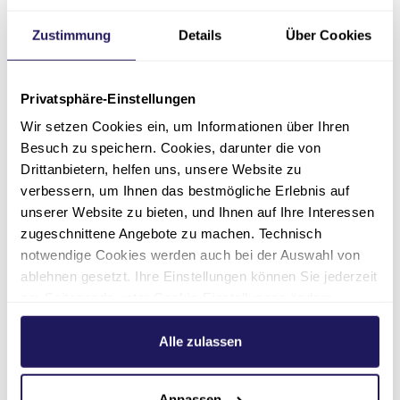
Pflegefachmann
Zustimmung
Details
Über Cookies
Eintrittsdatum
01.10.2026
Privatsphäre-Einstellungen
Stellenumfang
Vollzeit
Wir setzen Cookies ein, um Informationen über Ihren
Besuch zu speichern. Cookies, darunter die von
Arbeitsort
Drittanbietern, helfen uns, unsere Website zu
Berlin-Neukölln
verbessern, um Ihnen das bestmögliche Erlebnis auf
unserer Website zu bieten, und Ihnen auf Ihre Interessen
Einrichtung
zugeschnittene Angebote zu machen. Technisch
Pflege & Wohnen Sunpark
notwendige Cookies werden auch bei der Auswahl von
ablehnen gesetzt. Ihre Einstellungen können Sie jederzeit
Zur Ausschreibung
am Seitenende unter Cookie-Einstellungen ändern.
Weitere Informationen hierzu finden Sie in unserer
Datenschutzerklärung
.
Alle zulassen
Anpassen