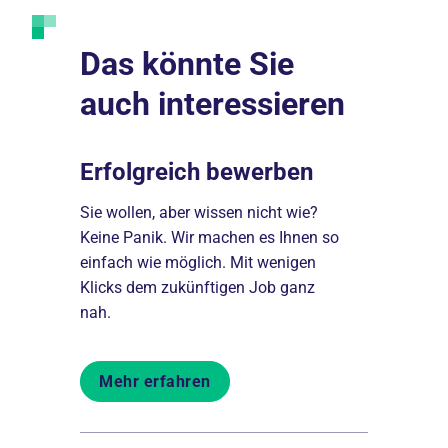
Das könnte Sie
auch interessieren
Erfolgreich bewerben
Ausbild
ng
Sie wollen, aber wissen nicht wie?
Von der Pik
ns über
Keine Panik. Wir machen es Ihnen so
Schulen bil
chkraft,
einfach wie möglich. Mit wenigen
aus und beg
*r.
Klicks dem zukünftigen Job ganz
Menschen b
nah.
Mehr er
Mehr erfahren