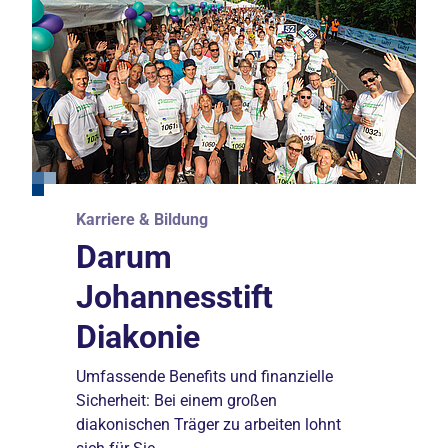
Karriere & Bildung
Karriere & Bildung
Darum
Fort- und
Johannesstift
Weiterbildungen
Diakonie
Unsere Akademien eröffnen Ihnen die
Möglichkeit, sich beruflich
Umfassende Benefits und finanzielle
weiterzuentwickeln.
Sicherheit: Bei einem großen
diakonischen Träger zu arbeiten lohnt