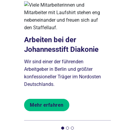
Arbeiten bei der
Johannesstift Diakonie
 per
Die Zuk
Wir sind einer der führenden
Wer es liebt
Arbeitgeber in Berlin und größter
nah am Men
konfessioneller Träger im Nordosten
den ambula
Deutschlands.
ende
Johannesst
len aber
Standorten
Neukölln u
Mehr erfahren
Mehr er