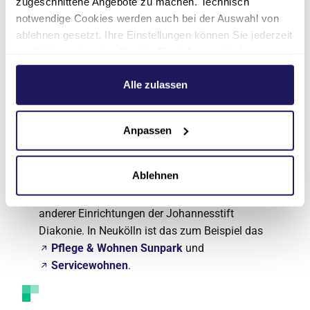
zugeschnittene Angebote zu machen. Technisch
Beantragen finanzieller Leistungen wie der
notwendige Cookies werden auch bei der Auswahl von
Zuzahlungsbefreiung der Krankenkasse
ablehnen gesetzt. Ihre Einstellungen können Sie jederzeit
oder Sozialhilfe
am Seitenende unter Cookie-Einstellungen ändern.
Weitere Informationen hierzu finden Sie in unserer
Antrag auf Schwerbehindertenausweis
Datenschutzerklärung
.
Alle zulassen
Beratung zur Vorsorgevollmacht und
rechtlichen Betreuung
Anpassen
Unsere Partner
Ablehnen
Wir halten engen Kontakt zu den Kolleg*innen
anderer Einrichtungen der Johannesstift
Diakonie. In Neukölln ist das zum Beispiel das
Pflege & Wohnen Sunpark
und
Servicewohnen
.