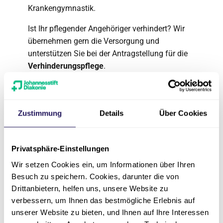
Krankengymnastik.
Ist Ihr pflegender Angehöriger verhindert? Wir
übernehmen gern die Versorgung und
unterstützen Sie bei der Antragstellung für die
Verhinderungspflege
.
Information & Beratung
Wir stehen Ihnen mit
umfassender Beratung
Zustimmung
Details
Über Cookies
zur Seite, unterstützen Sie beim Stellen von
Anträgen und informieren Sie zu allen Fragen
rund um die häusliche Pflege und Betreuung.
Privatsphäre-Einstellungen
Wir setzen Cookies ein, um Informationen über Ihren
Zu folgenden Themen sprechen Sie uns zum
Besuch zu speichern. Cookies, darunter die von
Beispiel gern an:
Drittanbietern, helfen uns, unsere Website zu
verbessern, um Ihnen das bestmögliche Erlebnis auf
Kostenübernahme durch die Kranken- oder
unserer Website zu bieten, und Ihnen auf Ihre Interessen
Pflegekasse