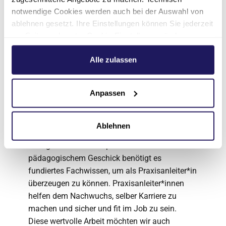
etwas ganz Besonderes. Mit der
notwendige Cookies werden auch bei der Auswahl von
Familiengründung entstehen allerdings auch
ablehnen gesetzt. Ihre Einstellungen können Sie jederzeit
neue finanzielle Belastungen. Das staatliche
am Seitenende unter Cookie-Einstellungen ändern.
Kindergeld allein kann diese Zusatzkosten nicht
Weitere Informationen hierzu finden Sie in unserer
decken. Die Johannesstift Diakonie unterstützt
Datenschutzerklärung
.
Alle zulassen
Dich in diesem Fall mit einem monatlichen
Zuschlag von 88 Euro pro Kind.
Anpassen
Praxisanleiter*innenzulage
Die praktische Ausbildung des
Ablehnen
Pflegenachwuchses und die Einarbeitung neuer
Kolleg*innen sind anspruchsvoll. Neben
pädagogischem Geschick benötigt es
fundiertes Fachwissen, um als Praxisanleiter*in
überzeugen zu können. Praxisanleiter*innen
helfen dem Nachwuchs, selber Karriere zu
machen und sicher und fit im Job zu sein.
Diese wertvolle Arbeit möchten wir auch