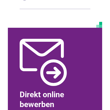
Direkt online
Per 
bewerben
schre