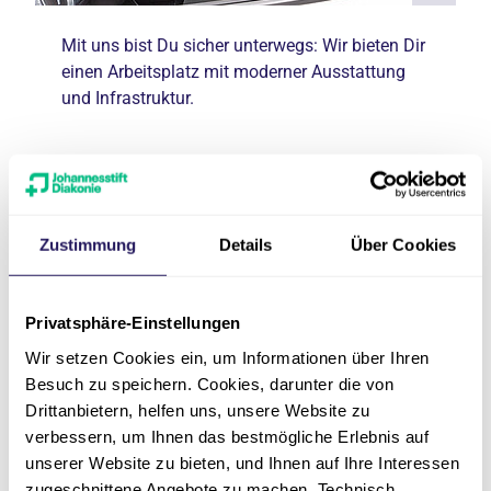
Mit uns bist Du sicher unterwegs: Wir bieten Dir
einen Arbeitsplatz mit moderner Ausstattung
und Infrastruktur.
Schatzkiste AVR-Tarifwerk
Viel Gutes für Dich
Zustimmung
Details
Über Cookies
Unser AVR-Tarifwerk bietet Dir zusätzlich zum
Grundgehalt sehr viele Schätzchen, von denen
Du profitieren kannst. Hier sind die wichtigsten
Privatsphäre-Einstellungen
Zusatzleistungen:
Wir setzen Cookies ein, um Informationen über Ihren
Besuch zu speichern. Cookies, darunter die von
Kinderzuschlag
Drittanbietern, helfen uns, unsere Website zu
Irgendwann tritt für viele Mitarbeitenden der
verbessern, um Ihnen das bestmögliche Erlebnis auf
Wunsch nach einer eigenen Familie immer
unserer Website zu bieten, und Ihnen auf Ihre Interessen
mehr in den Vordergrund. Das erste Kind ist
zugeschnittene Angebote zu machen. Technisch