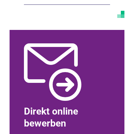
Direkt online
Per 
bewerben
schre