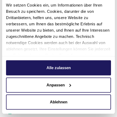
Evangelische Geriatriezentrum Berlin
Wir setzen Cookies ein, um Informationen über Ihren
(EGZB)
.
Besuch zu speichern. Cookies, darunter die von
Drittanbietern, helfen uns, unsere Website zu
verbessern, um Ihnen das bestmögliche Erlebnis auf
Für Sie zum
unserer Website zu bieten, und Ihnen auf Ihre Interessen
zugeschnittene Angebote zu machen. Technisch
Download
notwendige Cookies werden auch bei der Auswahl von
ablehnen gesetzt. Ihre Einstellungen können Sie jederzeit
am Seitenende unter Cookie-Einstellungen ändern.
Flyer: Ambulante Pflege
Weitere Informationen hierzu finden Sie in unserer
Schillerpark
Datenschutzerklärung
.
Alle zulassen
pdf
·
2 MB
Anpassen
Ablehnen