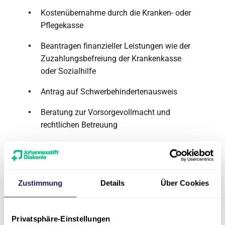
Kostenübernahme durch die Kranken- oder
Pflegekasse
Beantragen finanzieller Leistungen wie der
Zuzahlungsbefreiung der Krankenkasse
oder Sozialhilfe
Antrag auf Schwerbehindertenausweis
Beratung zur Vorsorgevollmacht und
rechtlichen Betreuung
Unsere Partner
Wir halten
engen Kontakt
zu den Kolleg*innen
Zustimmung
Details
Über Cookies
anderer Einrichtungen der Johannesstift
Diakonie. In Berlin Wedding sind das zum
Beispiel die
Tagespflege EGZB
und auch das
Privatsphäre-Einstellungen