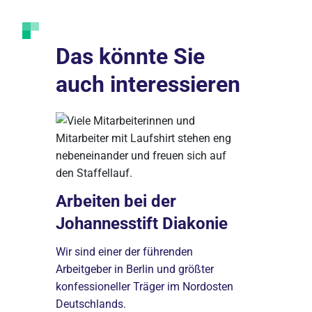
Das könnte Sie
auch interessieren
Arbeiten bei der
Johannesstift Diakonie
 per
Die Zuk
Wir sind einer der führenden
Wer es liebt
Arbeitgeber in Berlin und größter
nah am Men
konfessioneller Träger im Nordosten
den ambula
Deutschlands.
ende