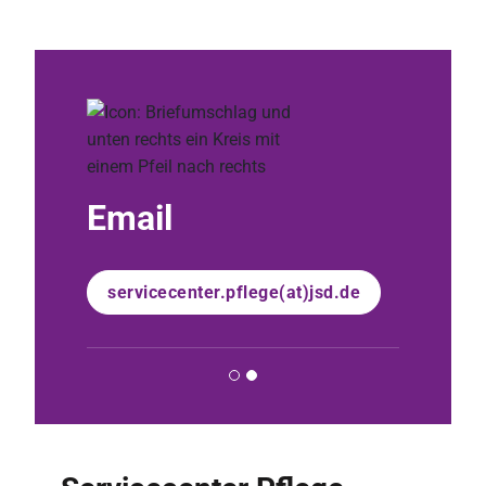
Email
servicecenter.pflege(at)jsd.de
Servi
030 33