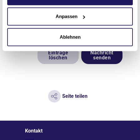
Einwilligung kann jederzeit für die
Zukunft per E-Mail an
Anpassen
datenschutz(at)jsd.de
widerrufen
werden.
Ablehnen
Einträge
Nachricht
löschen
senden
Seite teilen
Kontakt