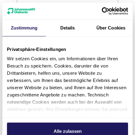
Telefonnummer
*
Zustimmung
Details
Über Cookies
Datenschutz
*
Privatsphäre-Einstellungen
Ich habe die
Datenschutzerklärung
Wir setzen Cookies ein, um Informationen über Ihren
zur Kenntnis genommen und bin damit
Besuch zu speichern. Cookies, darunter die von
einverstanden, dass die von mir
Drittanbietern, helfen uns, unsere Website zu
angegebenen Daten elektronisch
verbessern, um Ihnen das bestmögliche Erlebnis auf
erhoben und gespeichert werden. Meine
unserer Website zu bieten, und Ihnen auf Ihre Interessen
Daten werden dabei zweckgebunden
zugeschnittene Angebote zu machen. Technisch
zur Bearbeitung und Beantwortung
notwendige Cookies werden auch bei der Auswahl von
meiner Anfrage benutzt. Mit dem
ablehnen gesetzt. Ihre Einstellungen können Sie jederzeit
Absenden des Kontaktformulars erkläre
am Seitenende unter Cookie-Einstellungen ändern.
ich mich mit der Verarbeitung
Weitere Informationen hierzu finden Sie in unserer
einverstanden. Hinweis: Die
Datenschutzerklärung
.
Alle zulassen