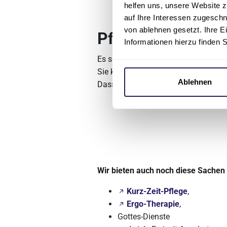
helfen uns, unsere Website z
auf Ihre Interessen zugesch
von ablehnen gesetzt. Ihre E
Pflege und Angeb
Informationen hierzu finden 
Es sind immer
Pflegerinnen und 
Sie kümmern sich darum:
Ablehnen
Dass es den Bewohnern gut geht.
Wir bieten auch noch diese Sachen
Kurz-Zeit-Pflege
,
Ergo-Therapie
,
Gottes-Dienste