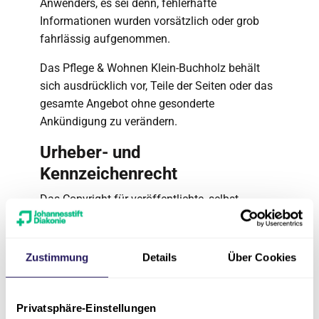
Anwenders, es sei denn, fehlerhafte
Informationen wurden vorsätzlich oder grob
fahrlässig aufgenommen.
Das Pflege & Wohnen Klein-Buchholz behält
sich ausdrücklich vor, Teile der Seiten oder das
gesamte Angebot ohne gesonderte
Ankündigung zu verändern.
Urheber- und
Kennzeichenrecht
Das Copyright für veröffentlichte, selbst
erstellte Objekte auf den Online-Seiten des
Pflege & Wohnen Klein-Buchholz bleibt allein
beim Pflege & Wohnen Klein-Buchholz. Eine
Zustimmung
Details
Über Cookies
Vervielfältigung oder Verwendung von Fotos,
Grafiken, Texten, Videosequenzen oder Texten
in anderen elektronischen oder gedruckten
Privatsphäre-Einstellungen