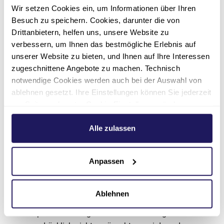
Publikationen ist ohne ausdrückliche
Wir setzen Cookies ein, um Informationen über Ihren
Zustimmung des Pflege & Wohnen Klein-
Besuch zu speichern. Cookies, darunter die von
Buchholz nicht gestattet. Lediglich die
Drittanbietern, helfen uns, unsere Website zu
Herstellung von Kopien und Downloads für den
verbessern, um Ihnen das bestmögliche Erlebnis auf
persönlichen, privaten und nicht kommerziellen
unserer Website zu bieten, und Ihnen auf Ihre Interessen
Gebrauch ist erlaubt.
zugeschnittene Angebote zu machen. Technisch
notwendige Cookies werden auch bei der Auswahl von
Datenschutz
ablehnen gesetzt. Ihre Einstellungen können Sie jederzeit
am Seitenende unter Cookie-Einstellungen ändern.
Sofern innerhalb des Internetangebotes die
Weitere Informationen hierzu finden Sie in unserer
Möglichkeit der Eingabe von persönlichen
Datenschutzerklärung
.
Alle zulassen
Daten (E-Mail-Adresse, Namen, Anschriften)
besteht, erfolgt diese freiwillig. Das Pflege &
Wohnen Klein-Buchholz erklärt ausdrücklich,
Anpassen
dass sie persönliche Daten nicht an Dritte
weitergibt.
Ablehnen
Die Verwendung der Kontaktdaten des
Impressums zur gewerblichen Werbung ist