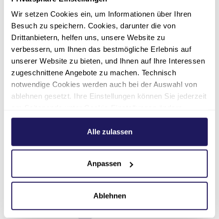
Wir setzen Cookies ein, um Informationen über Ihren
Besuch zu speichern. Cookies, darunter die von
Drittanbietern, helfen uns, unsere Website zu
ÖPNV
Anfahrt mit dem
Anfa
verbessern, um Ihnen das bestmögliche Erlebnis auf
Auto
unserer Website zu bieten, und Ihnen auf Ihre Interessen
zugeschnittene Angebote zu machen. Technisch
Route 
notwendige Cookies werden auch bei der Auswahl von
ablehnen gesetzt. Ihre Einstellungen können Sie jederzeit
Route planen
am Seitenende unter Cookie-Einstellungen ändern.
Weitere Informationen hierzu finden Sie in unserer
Datenschutzerklärung
.
Alle zulassen
Anpassen
Ablehnen