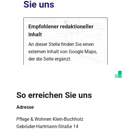
Sie uns
Empfohlener redaktioneller
Inhalt
An dieser Stelle finden Sie einen
externen Inhalt von Google Maps,
der die Seite ergänzt.
Marketing Cookies akzeptieren
Ich bin damit einverstanden, dass mir externe
Inhalte angezeigt werden. Damit können
So erreichen Sie uns
personenbezogene Daten an Drittplattformen
übermittelt werden. Mehr dazu in unserer
Datenschutzerklärung
.
Adresse
Pflege & Wohnen Klein-Buchholz
Gebrüder-Hartmann-Straße 14