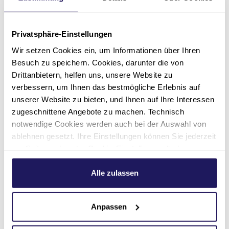
Unser Anspruch an Qualität
Privatsphäre-Einstellungen
Mitwirkung
Wir setzen Cookies ein, um Informationen über Ihren
Besuch zu speichern. Cookies, darunter die von
Drittanbietern, helfen uns, unsere Website zu
verbessern, um Ihnen das bestmögliche Erlebnis auf
unserer Website zu bieten, und Ihnen auf Ihre Interessen
zugeschnittene Angebote zu machen. Technisch
notwendige Cookies werden auch bei der Auswahl von
Kontakt
ablehnen gesetzt. Ihre Einstellungen können Sie jederzeit
am Seitenende unter Cookie-Einstellungen ändern.
Weitere Informationen hierzu finden Sie in unserer
Datenschutzerklärung
.
Alle zulassen
Anpassen