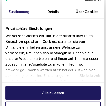
Angehörige*n?
Zustimmung
Details
Über Cookies
Wozu sind die ganzen
Apparate da?
Privatsphäre-Einstellungen
Was bedeuten die
Wir setzen Cookies ein, um Informationen über Ihren
Alarmsignale der Apparate?
Besuch zu speichern. Cookies, darunter die von
Drittanbietern, helfen uns, unsere Website zu
verbessern, um Ihnen das bestmögliche Erlebnis auf
unserer Website zu bieten, und Ihnen auf Ihre Interessen
zugeschnittene Angebote zu machen. Technisch
notwendige Cookies werden auch bei der Auswahl von
ablehnen gesetzt. Ihre Einstellungen können Sie jederzeit
Kontakt
am Seitenende unter Cookie-Einstellungen ändern.
Weitere Informationen hierzu finden Sie in unserer
Datenschutzerklärung
.
Alle zulassen