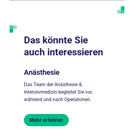
Das könnte Sie
auch interessieren
Anästhesie
Pfleged
boten
Das Team der Anästhesie &
Unsere Pfle
Intensivmedizin begleitet Sie vor,
unterstütze
während und nach Operationen.
Aufenthalts
Mehr erfahren
Mehr er