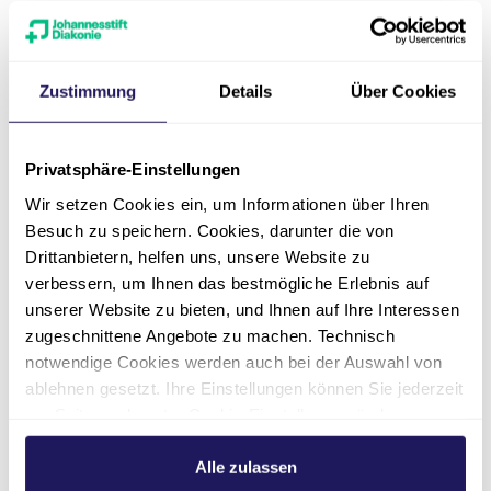
Kontakt
Zustimmung
Details
Über Cookies
Privatsphäre-Einstellungen
Wir setzen Cookies ein, um Informationen über Ihren
Besuch zu speichern. Cookies, darunter die von
Drittanbietern, helfen uns, unsere Website zu
verbessern, um Ihnen das bestmögliche Erlebnis auf
unserer Website zu bieten, und Ihnen auf Ihre Interessen
Adresse
zugeschnittene Angebote zu machen. Technisch
notwendige Cookies werden auch bei der Auswahl von
ablehnen gesetzt. Ihre Einstellungen können Sie jederzeit
Telefon
am Seitenende unter Cookie-Einstellungen ändern.
Weitere Informationen hierzu finden Sie in unserer
E-Mail
Datenschutzerklärung
.
Alle zulassen