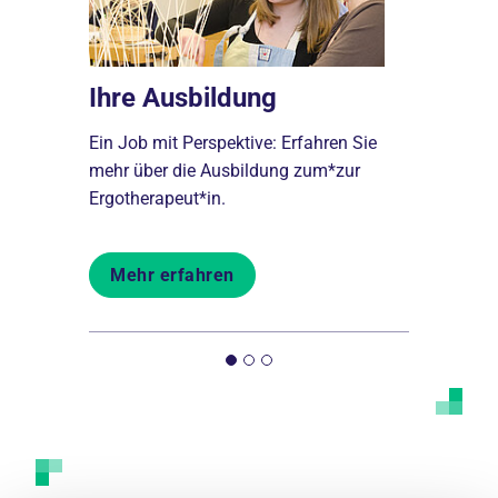
ben
Ihre Ausbildung
Darum 
Ein Job mit Perspektive: Erfahren Sie
Gut vorbere
hr im
mehr über die Ausbildung zum*zur
Diese Vorte
Ergotherapeut*in.
Schule für 
Mehr erfahren
Mehr er