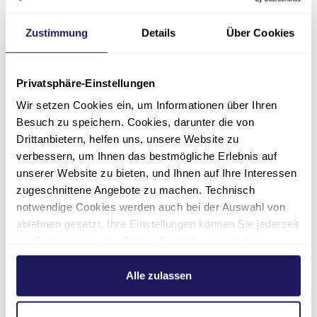
Urheber- und
Zustimmung
Details
Über Cookies
Kennzeichenrecht
Das Copyright für veröffentlichte, selbst
Privatsphäre-Einstellungen
erstellte Objekte auf den Online-Seiten
der Gesundheitsfachschule Berlin bleibt allein
Wir setzen Cookies ein, um Informationen über Ihren
bei der Gesundheitsfachschule Berlin. Eine
Besuch zu speichern. Cookies, darunter die von
Vervielfältigung oder Verwendung von Fotos,
Drittanbietern, helfen uns, unsere Website zu
verbessern, um Ihnen das bestmögliche Erlebnis auf
Grafiken, Texten, Videosequenzen oder Texten
unserer Website zu bieten, und Ihnen auf Ihre Interessen
in anderen elektronischen oder gedruckten
zugeschnittene Angebote zu machen. Technisch
Publikationen ist ohne ausdrückliche
notwendige Cookies werden auch bei der Auswahl von
Zustimmung der Gesundheitsfachschule Berlin
ablehnen gesetzt. Ihre Einstellungen können Sie jederzeit
nicht gestattet. Lediglich die Herstellung von
am Seitenende unter Cookie-Einstellungen ändern.
Kopien und Downloads für den persönlichen,
Weitere Informationen hierzu finden Sie in unserer
privaten und nicht kommerziellen Gebrauch ist
Datenschutzerklärung
.
Alle zulassen
erlaubt.
Datenschutz