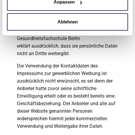
Anpassen
Sofern innerhalb des Internetangebotes die
Möglichkeit der Eingabe von persönlichen
Ablehnen
Daten (E-Mail-Adresse, Namen, Anschriften)
besteht, erfolgt diese freiwillig. Die
Gesundheitsfachschule Berlin
erklärt ausdrücklich, dass sie persönliche Daten
nicht an Dritte weitergibt.
Die Verwendung der Kontaktdaten des
Impressums zur gewerblichen Werbung ist
ausdrücklich nicht erwünscht, es sei denn der
Anbieter hatte zuvor seine schriftliche
Einwilligung erteilt oder es besteht bereits eine
Geschäftsbeziehung. Der Anbieter und alle auf
dieser Website genannten Personen
widersprechen hiermit jeder kommerziellen
Verwendung und Weitergabe ihrer Daten.