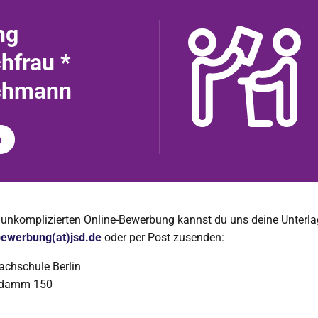
ng
hfrau *
chmann
n
r unkomplizierten Online-Bewerbung kannst du uns deine Unterl
ewerbung(at)jsd.de
oder per Post zusenden:
achschule Berlin
ndamm 150