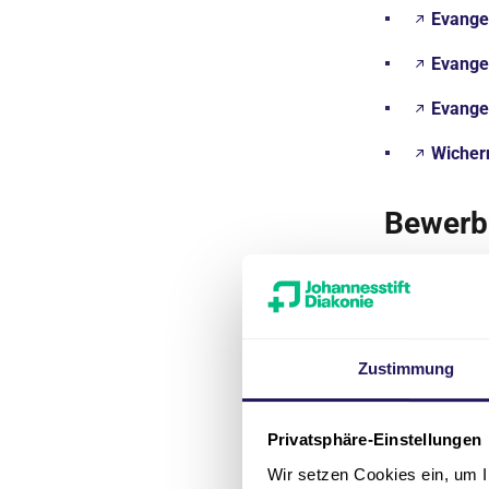
Evange
Evangel
Evangel
Wicher
Bewerb
Ihre Bewerbun
Bewerbun
tabellari
Zustimmung
Schulabsc
Schulabs
Privatsphäre-Einstellungen
Praktikum
Wir setzen Cookies ein, um I