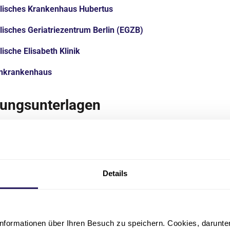
lisches Krankenhaus Hubertus
isches Geriatriezentrum Berlin (EGZB)
ische Elisabeth Klinik
nkrankenhaus
ungsunterlagen
gsunterlagen sollten Folgendes beinhalten:
gsanschreiben
scher Lebenslauf
Details
hlusszeugnis und die letzten zwei (Halbjahres-) Zeugnisse vor
chluss
szeugnisse (wenn vorhanden)
nformationen über Ihren Besuch zu speichern. Cookies, darunter 