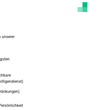
n unserer
 guten
ichbare
illigendienst)
hränkungen)
ersönlichkeit