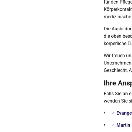
für den Pfleg
Körperkontakt
medizinische 
Die Ausbildun
die oben bes
körperliche E
Wir freuen un
Unternehmens 
Geschlecht, A
Ihre Ans
Falls Sie an 
wenden Sie si
Evange
Martin