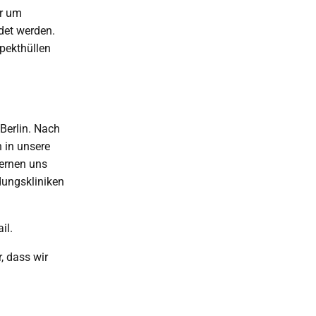
ir um
det werden.
spekthüllen
Berlin. Nach
 in unsere
ernen uns
dungskliniken
il.
, dass wir