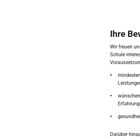
Ihre B
Wir freuen un
Schule intere
Voraussetzung
mindesten
Leistunge
wünschens
Erfahrunge
gesundhei
Darüber hinau