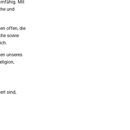
amfähig. Mit
sche und
en offen, die
che sowie
ich.
ten unseres
eligion,
rt sind,