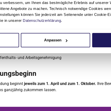
u verbessern, um Ihnen das bestmögliche Erlebnis auf unserer 
ugnisse (wenn vorhanden)
nittene Angebote zu machen. Technisch notwendige Cookies wer
instellungen können Sie jederzeit am Seitenende unter Cookie-E
Sie in unserer
Datenschutzerklärung
.
ren Schulabschluss außerhalb Deutschlands erworben? Dann f
tte noch folgende Unterlagen hinzu:
tifikat B2/C1
Anpassen
rkennung und beglaubigte Übersetzung des Schulabschlusses
ufenthalts- und Arbeitsgenehmigung
dungsbeginn
ldung beginnt
jeweils zum 1. April und zum 1. Oktober.
Ihre Be
ns ganzjährig zukommen lassen.