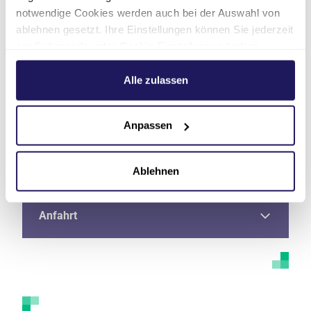
notwendige Cookies werden auch bei der Auswahl von
ablehnen gesetzt. Ihre Einstellungen können Sie jederzeit
Adresse
am Seitenende unter Cookie-Einstellungen ändern.
Weitere Informationen hierzu finden Sie in unserer
Datenschutzerklärung
.
Alle zulassen
Telefon
Anpassen
E-Mail
Fax
Ablehnen
Anfahrt