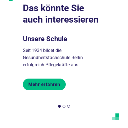
Das könnte Sie
auch interessieren
Unsere Schule
Schull
t der
Seit 1934 bildet die
Ein lebendi
 im
Gesundheitsfachschule Berlin
Ausflügen
erfolgreich Pflegekräfte aus.
in der Ges
Mehr erfahren
Mehr er