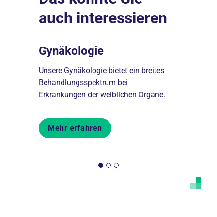
auch interessieren
nahme
Gynäkologie
Brustz
fnahme
Unsere Gynäkologie bietet ein breites
Im Brustzen
s
Behandlungsspektrum bei
moderne, z
ereiten
Erkrankungen der weiblichen Organe.
von Brustkr
Mehr erfahren
Mehr er