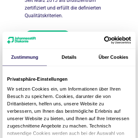
Zertifi
Seit März 2013 als Brustzentrum
zertifiziert und erfüllt die definierten
Endome
Qualitätskriterien.
Höchstmögli
entrum
Behandlung
agnostik
Mehr erfahren
Einhaltung 
llsten
Richtlinien
Zustimmung
Details
Über Cookies
Mehr er
Privatsphäre-Einstellungen
Wir setzen Cookies ein, um Informationen über Ihren
Besuch zu speichern. Cookies, darunter die von
Drittanbietern, helfen uns, unsere Website zu
verbessern, um Ihnen das bestmögliche Erlebnis auf
unserer Website zu bieten, und Ihnen auf Ihre Interessen
Wissenschaftliche Studien
zugeschnittene Angebote zu machen. Technisch
notwendige Cookies werden auch bei der Auswahl von
Die Teilnahme an wissenschaftlich-begleiteten