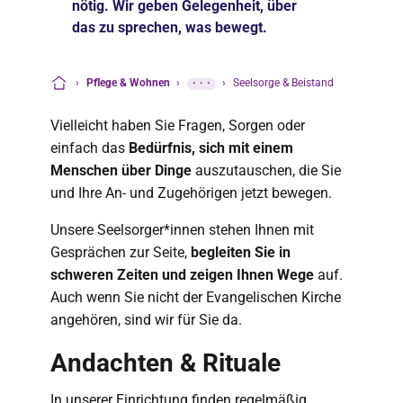
nötig. Wir geben Gelegenheit, über
das zu sprechen, was bewegt.
›
Pflege & Wohnen
›
···
›
Seelsorge & Beistand
Startseite
Vielleicht haben Sie Fragen, Sorgen oder
einfach das
Bedürfnis, sich mit einem
Menschen über Dinge
auszutauschen, die Sie
und Ihre An- und Zugehörigen jetzt bewegen.
Unsere Seelsorger*innen stehen Ihnen mit
Gesprächen zur Seite,
begleiten Sie in
schweren Zeiten und zeigen Ihnen Wege
auf.
Auch wenn Sie nicht der Evangelischen Kirche
angehören, sind wir für Sie da.
Andachten & Rituale
In unserer Einrichtung finden regelmäßig