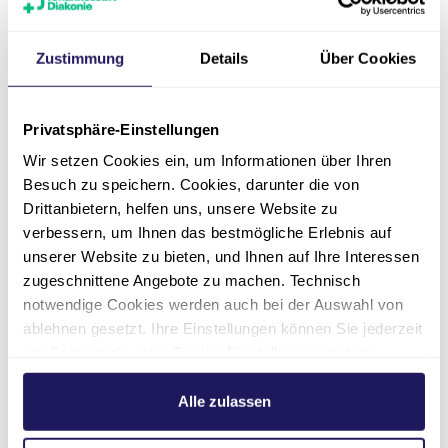
Kontakt
Zustimmung
Details
Über Cookies
Privatsphäre-Einstellungen
Wir setzen Cookies ein, um Informationen über Ihren
Besuch zu speichern. Cookies, darunter die von
Drittanbietern, helfen uns, unsere Website zu
verbessern, um Ihnen das bestmögliche Erlebnis auf
unserer Website zu bieten, und Ihnen auf Ihre Interessen
Adresse
zugeschnittene Angebote zu machen. Technisch
notwendige Cookies werden auch bei der Auswahl von
ablehnen gesetzt. Ihre Einstellungen können Sie jederzeit
Telefon
am Seitenende unter Cookie-Einstellungen ändern.
Weitere Informationen hierzu finden Sie in unserer
Datenschutzerklärung
.
Alle zulassen
E-Mail