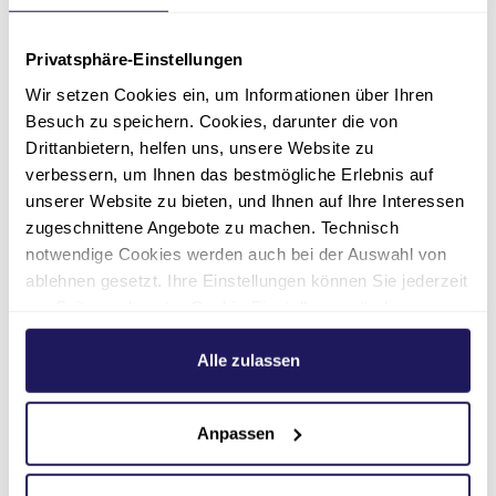
Kontakt aufnehmen
Privatsphäre-Einstellungen
Wir setzen Cookies ein, um Informationen über Ihren
Sie haben Interesse an einem Platz in
Besuch zu speichern. Cookies, darunter die von
unserer Pflegeeinrichtung, benötigen
Drittanbietern, helfen uns, unsere Website zu
Informationsmaterialien oder unsere
verbessern, um Ihnen das bestmögliche Erlebnis auf
Preisliste? Dann nutzen Sie unser
unserer Website zu bieten, und Ihnen auf Ihre Interessen
Kontaktformular für Ihre unverbindliche
zugeschnittene Angebote zu machen. Technisch
Anfrage. Wir melden uns bei Ihnen.
notwendige Cookies werden auch bei der Auswahl von
ablehnen gesetzt. Ihre Einstellungen können Sie jederzeit
Nachricht schreiben
am Seitenende unter Cookie-Einstellungen ändern.
Weitere Informationen hierzu finden Sie in unserer
Datenschutzerklärung
.
Alle zulassen
Anpassen
Ansprechpartnerin