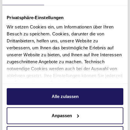
Privatsphäre-Einstellungen
Wir setzen Cookies ein, um Informationen über Ihren
Besuch zu speichern. Cookies, darunter die von
Pflegedienstleitung
Drittanbietern, helfen uns, unsere Website zu
Maria-Franziska Mathke
verbessern, um Ihnen das bestmögliche Erlebnis auf
unserer Website zu bieten, und Ihnen auf Ihre Interessen
Pflege & Wohnen im Johannesstift |
zugeschnittene Angebote zu machen. Technisch
Theodor-Fliedner-Haus
notwendige Cookies werden auch bei der Auswahl von
ablehnen gesetzt. Ihre Einstellungen können Sie jederzeit
030 33609-233
am Seitenende unter Cookie-Einstellungen ändern.
Weitere Informationen hierzu finden Sie in unserer
maria.mathke(at)jsd.de
Datenschutzerklärung
.
Alle zulassen
Anpassen