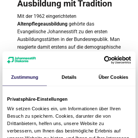
Ausbildung mit Tradition
Mit der 1962 eingerichteten
Altenpflegeausbildung
gehörte das
Evangelische Johannesstift zu den ersten
Ausbildungsstätten in der Bundesrepublik. Man
reagierte damit erstens auf die demographische
Entwicklung, die zu einer Vergrößerung des
Altenhilfebereichs im Stift geführt hatte,
zweitens auf den chronischen Mangel an
Zustimmung
Details
Über Cookies
geeignetem Personal für die Pflegearbeit.
Die damals zweijährige Ausbildung unterteilte
sich in einen theoretischen und einen
Privatsphäre-Einstellungen
praktischen Teil. Das Johannesstift konnte von
Wir setzen Cookies ein, um Informationen über Ihren
der Ausbildung in doppelter Weise profitieren.
Besuch zu speichern. Cookies, darunter die von
Zum einen bildete es einen Teil des
künftigen
Drittanbietern, helfen uns, unsere Website zu
Personals
selbst aus, zum anderen erhielt es
verbessern, um Ihnen das bestmögliche Erlebnis auf
durch den praktischen Ausbildungsteil