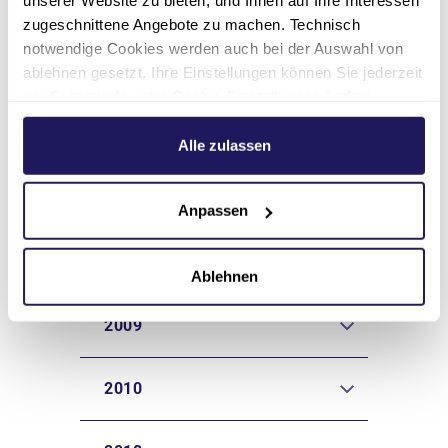
unserer Website zu bieten, und Ihnen auf Ihre Interessen
zusätzliche Arbeitskräfte im Pflegebereich.
zugeschnittene Angebote zu machen. Technisch
notwendige Cookies werden auch bei der Auswahl von
ablehnen gesetzt. Ihre Einstellungen können Sie jederzeit
am Seitenende unter Cookie-Einstellungen ändern.
Weitere Informationen hierzu finden Sie in unserer
Altenhilfe im
Datenschutzerklärung
.
Alle zulassen
Wandel
Anpassen
2007
Ablehnen
2009
2010